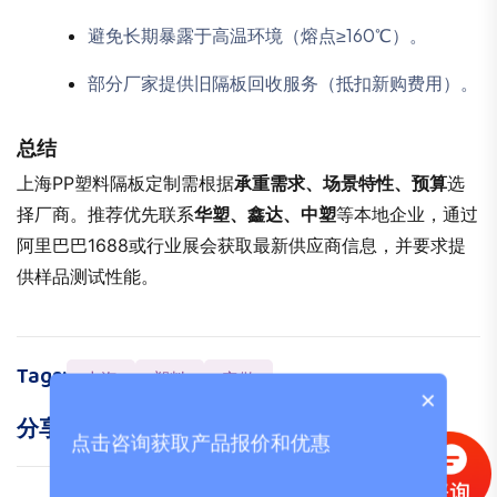
避免长期暴露于高温环境（熔点≥160℃）。
部分厂家提供旧隔板回收服务（抵扣新购费用）。
总结
上海PP塑料隔板定制需根据
承重需求、场景特性、预算
选
择厂商。推荐优先联系
华塑、鑫达、中塑
等本地企业，通过
阿里巴巴1688或行业展会获取最新供应商信息，并要求提
供样品测试性能。
Tags:
上海
塑料
定做
×
分享:
点击咨询获取产品报价和优惠