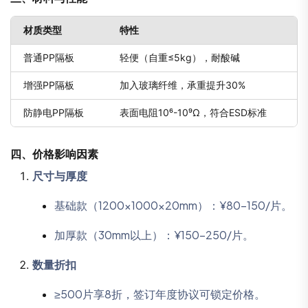
材质类型
特性
普通PP隔板
轻便（自重≤5kg），耐酸碱
增强PP隔板
加入玻璃纤维，承重提升30%
防静电PP隔板
表面电阻10⁶-10⁹Ω，符合ESD标准
四、
价格影响因素
尺寸与厚度
基础款（1200×1000×20mm）：¥80-150/片。
加厚款（30mm以上）：¥150-250/片。
数量折扣
≥500片享8折，签订年度协议可锁定价格。