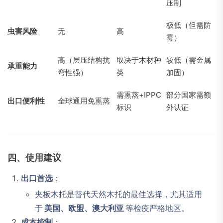
压制
极低（但需防
虫害风险
无
高
霉）
高（层压结构抗
取决于木材种
较低（需金属
承重能力
弯性强）
类
加固）
需熏蒸+IPPC
部分国家需额
出口便利性
全球通用免熏蒸
标识
外认证
四、使用建议
出口首选
：
夹板木托是替代天然木托的最佳选择，尤其适用
于
美国、欧盟、澳大利亚
等检疫严格地区。
成本控制
：