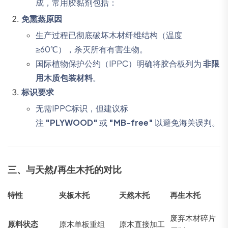
成，常用胶黏剂包括：
免熏蒸原因
生产过程已彻底破坏木材纤维结构（温度
≥60℃），杀灭所有有害生物。
国际植物保护公约（IPPC）明确将胶合板列为
非限
用木质包装材料
。
标识要求
无需IPPC标识，但建议标
注
"PLYWOOD"
或
"MB-free"
以避免海关误判。
三、与天然/再生木托的对比
特性
夹板木托
天然木托
再生木托
废弃木材碎片
原料状态
原木单板重组
原木直接加工