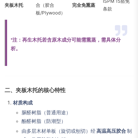
ISPM 15豁免
夹板木托
合（胶合
完全免熏蒸
条款
板/Plywood）
*注：再生木托若含原木成分可能需熏蒸，需具体分
析。
二、夹板木托的核心特性
材质构成
脲醛树脂（普通用途）
酚醛树脂（防潮型）
由多层木材单板（旋切或刨切）经
高温高压胶合
制