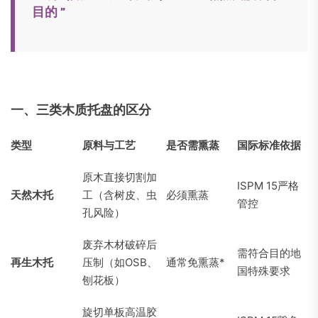
目的 ”
一、三类木质托盘的区分
类型
原料与工艺
是否需熏蒸
国际标准依据
原木直接切割加
ISPM 15严格
天然木托
工（含树皮、虫
必须熏蒸
管控
孔风险）
废弃木材破碎后
需符合目的地
再生木托
压制（如OSB、
通常免熏蒸*
国特殊要求
刨花板）
旋切单板高温胶