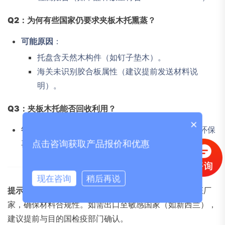
Q2：为何有些国家仍要求夹板木托熏蒸？
可能原因
：
托盘含天然木构件（如钉子垫木）。
海关未识别胶合板属性（建议提前发送材料说
明）。
Q3：夹板木托能否回收利用？
×
答
：可回收，但属于
工业废料
（不同于再生木托的环保
再生工艺）。
点击咨询获取产品报价和优惠
现在咨询
稍后再说
提示
：采购时认准
ISO 12465
（胶合板托盘标准）认证厂
家，确保材料合规性。如需出口至敏感国家（如新西兰），
建议提前与目的国检疫部门确认。