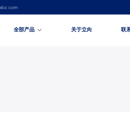
lxbz.com
全部产品
关于立向
联