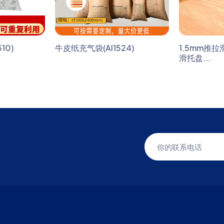
10)
牛皮纸充气袋(AI1524)
1.5mm推
滑托盘...