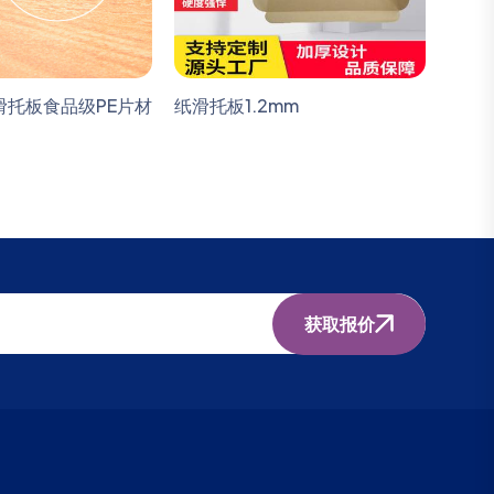
拉滑托板食品级PE片材
纸滑托板1.2mm
纸滑托
获取报价