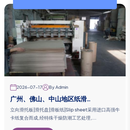
2026-07-17
By Admin
广州、佛山、中山地区纸滑...
立向滑托板|滑托盘|滑板纸|Slip sheet采用进口高强牛
卡纸复合而成,经特殊干燥防潮工艺处理,...