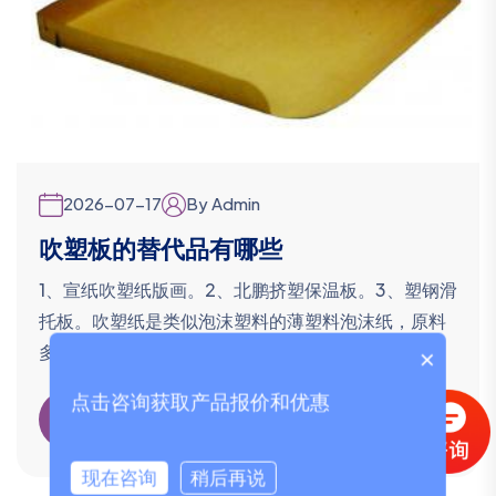
2026-07-17
By Admin
吹塑板的替代品有哪些
1、宣纸吹塑纸版画。2、北鹏挤塑保温板。3、塑钢滑
托板。吹塑纸是类似泡沫塑料的薄塑料泡沫纸，原料
多为...
×
点击咨询获取产品报价和优惠
阅读更多
现在咨询
稍后再说