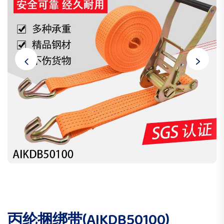
丙纶捆绑带(AIKDB50100)