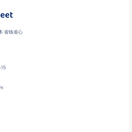
heet
本 省钱省心
-15
mm